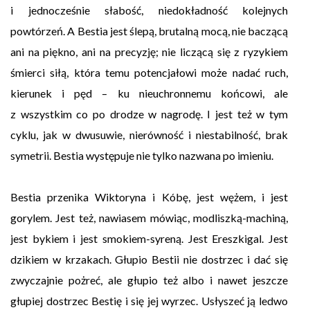
i jednocześnie słabość, niedokładność kolejnych
powtórzeń. A Bestia jest ślepą, brutalną mocą, nie baczącą
ani na piękno, ani na precyzję; nie liczącą się z ryzykiem
śmierci siłą, która temu potencjałowi może nadać ruch,
kierunek i pęd – ku nieuchronnemu końcowi, ale
z wszystkim co po drodze w nagrodę. I jest też w tym
cyklu, jak w dwusuwie, nierówność i niestabilność, brak
symetrii. Bestia występuje nie tylko nazwana po imieniu.
Bestia przenika Wiktoryna i Kóbę, jest wężem, i jest
gorylem. Jest też, nawiasem mówiąc, modliszką-machiną,
jest bykiem i jest smokiem-syreną. Jest Ereszkigal. Jest
dzikiem w krzakach. Głupio Bestii nie dostrzec i dać się
zwyczajnie pożreć, ale głupio też albo i nawet jeszcze
głupiej dostrzec Bestię i się jej wyrzec. Usłyszeć ją ledwo