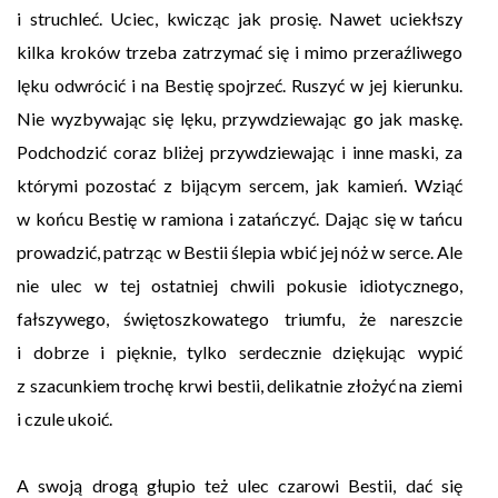
i struchleć. Uciec, kwicząc jak prosię. Nawet uciekłszy
kilka kroków trzeba zatrzymać się i mimo przeraźliwego
lęku odwrócić i na Bestię spojrzeć. Ruszyć w jej kierunku.
Nie wyzbywając się lęku, przywdziewając go jak maskę.
Podchodzić coraz bliżej przywdziewając i inne maski, za
którymi pozostać z bijącym sercem, jak kamień. Wziąć
w końcu Bestię w ramiona i zatańczyć. Dając się w tańcu
prowadzić, patrząc w Bestii ślepia wbić jej nóż w serce. Ale
nie ulec w tej ostatniej chwili pokusie idiotycznego,
fałszywego, świętoszkowatego triumfu, że nareszcie
i dobrze i pięknie, tylko serdecznie dziękując wypić
z szacunkiem trochę krwi bestii, delikatnie złożyć na ziemi
i czule ukoić.
A swoją drogą głupio też ulec czarowi Bestii, dać się