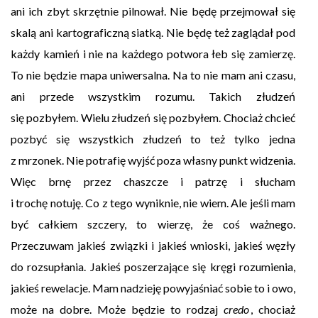
ani ich zbyt skrzętnie pilnował. Nie będę przejmował się
skalą ani kartograficzną siatką. Nie będę też zaglądał pod
każdy kamień i nie na każdego potwora łeb się zamierzę.
To nie będzie mapa uniwersalna. Na to nie mam ani czasu,
ani przede wszystkim rozumu. Takich złudzeń
się pozbyłem. Wielu złudzeń się pozbyłem. Chociaż chcieć
pozbyć się wszystkich złudzeń to też tylko jedna
z mrzonek. Nie potrafię wyjść poza własny punkt widzenia.
Więc brnę przez chaszcze i patrzę i słucham
i trochę notuję. Co z tego wyniknie, nie wiem. Ale jeśli mam
być całkiem szczery, to wierzę, że coś ważnego.
Przeczuwam jakieś związki i jakieś wnioski, jakieś węzły
do rozsupłania. Jakieś poszerzające się kręgi rozumienia,
jakieś rewelacje. Mam nadzieję powyjaśniać sobie to i owo,
może na dobre. Może będzie to rodzaj
credo
, chociaż