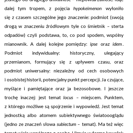
dalej tym tropem, z pojęcia
hypokeimenon
wyłoniło
się z czasem szczególne jego znaczenie: podmiot (swoją
drogą w znaczeniu źródłowym tyle co śmietnik – sterta
odpadów) czyli podstawa, to, co pod spodem, wspólny
mianownik. A dalej kolejne pomiędzy:
ipse
oraz
idem
.
Podmiot indywidualny: historyczny, ulegający
przemianom, formujący się z upływem czasu, oraz
podmiot uniwersalny: niezależny od cech osobowych
i osobistej historii, potencjalny punkt percepcji. Ja czujące,
myślące i pamiętające oraz ja bezosobowe. I jeszcze
trochę inaczej: jest temat
locus
– miejscem. Punktem,
z którego możliwe są spojrzenie i wypowiedź. Jest temat
jednostką albo atomem subiektywnego światoooglądu
(jedno ze znaczeń słowa
subiectum –
temat). Ma też więc
temat wiele wspólnego z osobą. Ujmuje w formę kawałek