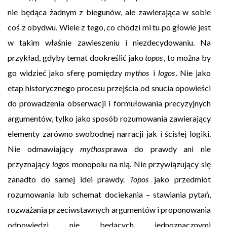
nie będąca żadnym z biegunów, ale zawierająca w sobie
coś z obydwu. Wiele z tego, co chodzi mi tu po głowie jest
w takim właśnie zawieszeniu i niezdecydowaniu. Na
przykład, gdyby temat dookreślić jako
topos
, to można by
go widzieć jako sferę pomiędzy
mythos
i
logos
. Nie jako
etap historycznego procesu przejścia od snucia opowieści
do prowadzenia obserwacji i formułowania precyzyjnych
argumentów, tylko jako sposób rozumowania zawierający
elementy zarówno swobodnej narracji jak i ścisłej logiki.
Nie odmawiający
mythos
prawa do prawdy ani nie
przyznający
logos
monopolu na nią. Nie przywiązujący się
zanadto do samej idei prawdy.
Topos
jako przedmiot
rozumowania lub schemat dociekania – stawiania pytań,
rozważania przeciwstawnych argumentów i proponowania
odpowiedzi nie będących jednoznacznymi