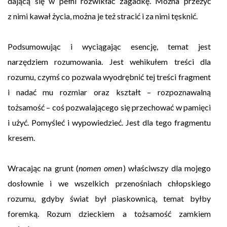
dającą się w pełni rozwikłać zagadkę. Można przeżyć
z nimi kawał życia, można je też stracić i za nimi tęsknić.
Podsumowując i wyciągając esencję, temat jest
narzędziem rozumowania. Jest wehikułem treści dla
rozumu, czymś co pozwala wyodrębnić tej treści fragment
i nadać mu rozmiar oraz kształt – rozpoznawalną
tożsamość – coś pozwalającego się przechować w pamięci
i użyć. Pomyśleć i wypowiedzieć. Jest dla tego fragmentu
kresem.
Wracając na grunt (
nomen omen
) właściwszy dla mojego
dosłownie i we wszelkich przenośniach chłopskiego
rozumu, gdyby świat był piaskownicą, temat byłby
foremką. Rozum dzieckiem a tożsamość zamkiem