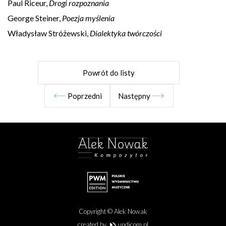
Paul Riceur,
Drogi rozpoznania
George Steiner,
Poezja myślenia
Władysław Stróżewski,
Dialektyka twórczości
Powrót do listy
Poprzedni
Następny
Ta strona korzysta z plików cookies.
Korzystając z tej strony
akceptujesz używanie cookies, zgodnie z Twoimi ustawieniami
Copyright © Alek Nowak
przeglądarki internetowej.
created by
undicom.pl