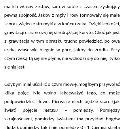
ma ich własny zestaw, sam w sobie z czasem zyskujący
pewną spójność. Jakby z mgły i rosy formowały się małe
i coraz większe strumyki a w końcu rzeka. Dzięki lepkości,
grawitacji oraz erozyjnej sile drążącej koryto. Choć jak jest
z grawitacją w tym obrazku trudno powiedzieć, bo owa
rzeka właściwie biegnie w górę, jakby do źródła. Przy
czym rzeką tą się nie płynie, nie wchodzi się do niej, tylko
się nią jest.
Gdybym miał uściślić o czym mówię, mógłbym przywołać
kilka pojęć. Nie wolno lekceważyć tego, co może
podpowiedzieć słowo. Pierwsze niech będzie stare (jak
świat) pojęcie
metaxu
– pomiędzy. Pomiędzy
skrajnościami, pomiędzy światami (na przykład bogów
i ludzi), pomiędzy tak i nie, pomiędzy 0 i 1. Ciemna strefa