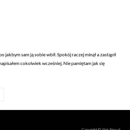
lbo jakbym sam ją sobie wbił. Spokój raczej minął a zastąpił
k napisałem cokolwiek wcześniej. Nie pamiętam jak się
Copyright © Alek Nowak