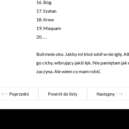
16. Bóg
17. Szatan
18. Krew
19. Maquam
20. …
Boli mnie oko. Jakby mi ktoś wbił w nie igłę. A
go cichy, wibrujący jakiś lęk. Nie pamiętam ja
zaczyna. Ale wiem co mam robić.
Poprzedni
Powrót do listy
Następny