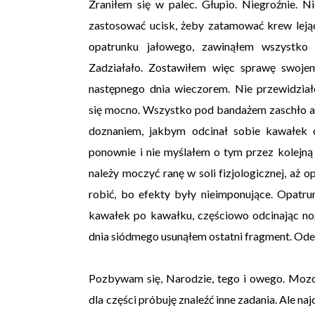
Zraniłem się w palec. Głupio. Niegroźnie. Ni
zastosować ucisk, żeby zatamować krew leją
opatrunku jałowego, zawinąłem wszystko 
Zadziałało. Zostawiłem więc sprawę swoje
następnego dnia wieczorem. Nie przewidziałem
się mocno. Wszystko pod bandażem zaschło a 
doznaniem, jakbym odcinał sobie kawałek 
ponownie i nie myślałem o tym przez kolejną 
należy moczyć ranę w soli fizjologicznej, aż
robić, bo efekty były nieimponujące. Opatr
kawałek po kawałku, częściowo odcinając no
dnia siódmego usunąłem ostatni fragment. Ode
Pozbywam się, Narodzie, tego i owego. Mozol
dla części próbuję znaleźć inne zadania. Ale naj