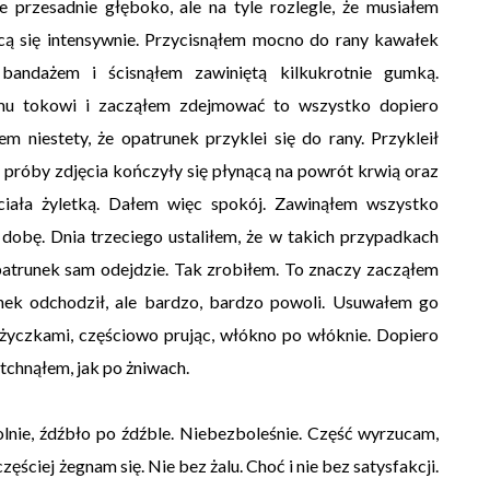
e przesadnie głęboko, ale na tyle rozlegle, że musiałem
cą się intensywnie. Przycisnąłem mocno do rany kawałek
bandażem i ścisnąłem zawiniętą kilkukrotnie gumką.
mu tokowi i zacząłem zdejmować to wszystko dopiero
 niestety, że opatrunek przyklei się do rany. Przykleił
próby zdjęcia kończyły się płynącą na powrót krwią oraz
ciała żyletką. Dałem więc spokój. Zawinąłem wszystko
dobę. Dnia trzeciego ustaliłem, że w takich przypadkach
 opatrunek sam odejdzie. Tak zrobiłem. To znaczy zacząłem
unek odchodził, ale bardzo, bardzo powoli. Usuwałem go
życzkami, częściowo prując, włókno po włóknie. Dopiero
tchnąłem, jak po żniwach.
nie, źdźbło po źdźble. Niebezboleśnie. Część wyrzucam,
częściej żegnam się. Nie bez żalu. Choć i nie bez satysfakcji.