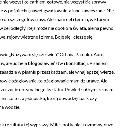
le nie wszystko całkiem gotowe, nie wszystkie sprawy
e w pośpiechu, nawet gwałtownie, a inne zawieszone. Nie
do szczegółów trasy. Ale znam cel i termin, w którym
w cel odległy. Rejs może nie dookoła świata, ale na pewno
, rejony wietrzne i zimne. Boję się i cieszę się.
tawie „Nazywam się czerwień” Orhana Pamuka. Autor
ny, ale udziela błogosławieństw i konsultacji. Pisaniem
zasadzie w pisaniu przeszkadzam, ale w najlepszej wierze.
anowić ożaglowanie, to ożaglowanie mam dziurawe. Ale
ż przeczucie optymalnego kształtu. Powiedziałbym, że mam
 wiem co to za jednostka, którą dowodzę, bark czy
 na wodzie.
ok rezultaty tej wyprawy. Miłe spotkania i rozmowy, duże