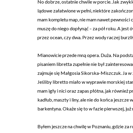
No dobrze, ostatnie chwile w porcie. Jak zwyk
lądowe załatwione w pełni, niektóre zakończon
mam kompletu map, nie mam nawet pewności co 
muszę do niego dopłynąć – za pół roku. A jest ó
przez ocean, czy dwa. Przez wody raczej burzliwe
Mianowicie przede mną opera. Duża. Na pods
pisaniem libretta zupełnie nie był zainteresowa
zajmuje się Małgosia Sikorska-Miszczuk. Ja w 
Jeśliby libretto miało w wyprawie morskiej st
mam igły i nici oraz zapas płótna, jak równie
kadłub, maszty i liny, ale nie do końca jeszcze
barkentyna. Okaże się to w fazie pierwszej, już
Byłem jeszcze na chwilę w Poznaniu, gdzie za r