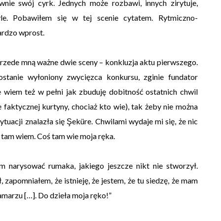
ie swój cyrk. Jednych może rozbawi, innych zirytuje,
le. Pobawiłem się w tej scenie cytatem. Rytmiczno-
ardzo wprost.
Przede mną ważne dwie sceny – konkluzja aktu pierwszego.
zostanie wyłoniony zwycięzca konkursu, zginie fundator
 wiem też w pełni jak zbuduję dobitność ostatnich chwil
 faktycznej kurtyny, chociaż kto wie), tak żeby nie można
tuacji znalazła się Şeküre. Chwilami wydaje mi się, że nic
oś tam wiem. Coś tam wie moja ręka.
 narysować rumaka, jakiego jeszcze nikt nie stworzył.
 zapomniałem, że istnieję, że jestem, że tu siedzę, że mam
marzu […]. Do dzieła moja ręko!”