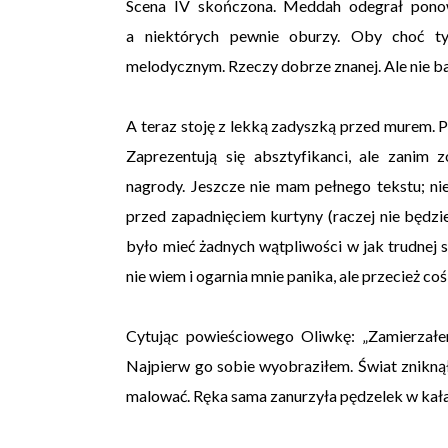
Scena IV skończona. Meddah odegrał ponown
a niektórych pewnie oburzy. Oby choć ty
melodycznym. Rzeczy dobrze znanej. Ale nie b
A teraz stoję z lekką zadyszką przed murem. 
Zaprezentują się absztyfikanci, ale zanim 
nagrody. Jeszcze nie mam pełnego tekstu; nie
przed zapadnięciem kurtyny (raczej nie będzie
było mieć żadnych wątpliwości w jak trudnej sy
nie wiem i ogarnia mnie panika, ale przecież c
Cytując powieściowego Oliwkę: „Zamierzałem
Najpierw go sobie wyobraziłem. Świat zniknął,
malować. Ręka sama zanurzyła pędzelek w kała