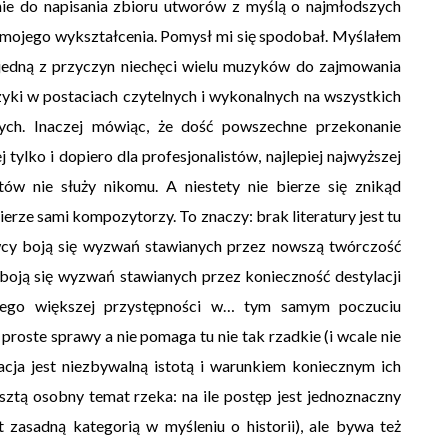
e do napisania zbioru utworów z myślą o najmłodszych
ji mojego wykształcenia. Pomysł mi się spodobał. Myślałem
e jedną z przyczyn niechęci wielu muzyków do zajmowania
zyki w postaciach czytelnych i wykonalnych na wszystkich
szych. Inaczej mówiąc, że dość powszechne przekonanie
tylko i dopiero dla profesjonalistów, najlepiej najwyższej
ów nie służy nikomu. A niestety nie bierze się znikąd
erze sami kompozytorzy. To znaczy: brak literatury jest tu
wcy boją się wyzwań stawianych przez nowszą twórczość
boją się wyzwań stawianych przez konieczność destylacji
 jego większej przystępności w… tym samym poczuciu
 proste sprawy a nie pomaga tu nie tak rzadkie (i wcale nie
cja jest niezbywalną istotą i warunkiem koniecznym ich
resztą osobny temat rzeka: na ile postęp jest jednoznaczny
t zasadną kategorią w myśleniu o historii), ale bywa też