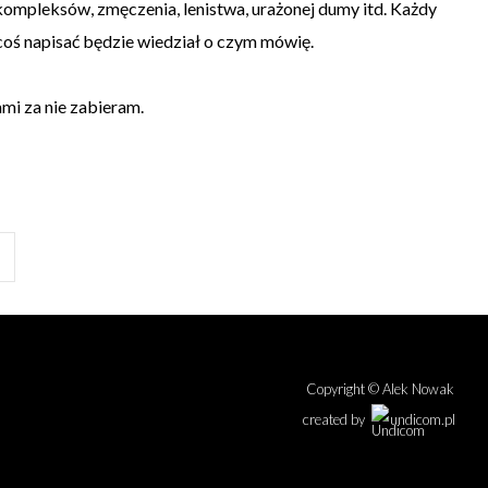
ompleksów, zmęczenia, lenistwa, urażonej dumy itd. Każdy
oś napisać będzie wiedział o czym mówię.
ami za nie zabieram.
Copyright © Alek Nowak
created by
undicom.pl