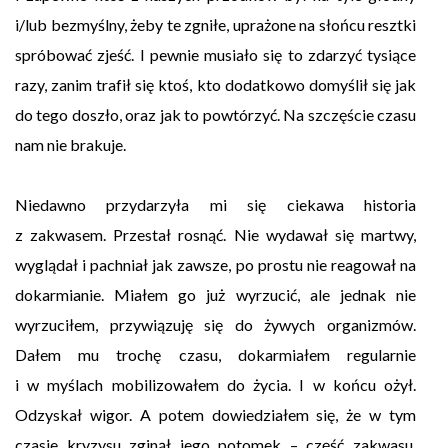
i/lub bezmyślny, żeby te zgniłe, uprażone na słońcu resztki
spróbować zjeść. I pewnie musiało się to zdarzyć tysiące
razy, zanim trafił się ktoś, kto dodatkowo domyślił się jak
do tego doszło, oraz jak to powtórzyć. Na szczęście czasu
nam nie brakuje.
Niedawno przydarzyła mi się ciekawa historia
z zakwasem. Przestał rosnąć. Nie wydawał się martwy,
wyglądał i pachniał jak zawsze, po prostu nie reagował na
dokarmianie. Miałem go już wyrzucić, ale jednak nie
wyrzuciłem, przywiązuję się do żywych organizmów.
Dałem mu trochę czasu, dokarmiałem regularnie
i w myślach mobilizowałem do życia. I w końcu ożył.
Odzyskał wigor. A potem dowiedziałem się, że w tym
czasie kryzysu zginął jego potomek – część zakwasu,