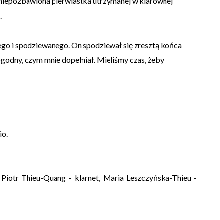
 niepozbawiona pierwiastka utrzymanej w klarownej
.
go i spodziewanego. On spodziewał się zresztą końca
pogodny, czym mnie dopełniał. Mieliśmy czas, żeby
io.
Piotr Thieu-Quang - klarnet, Maria Leszczyńska-Thieu -