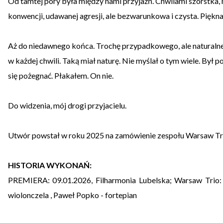
Od tamtej pory była między nami przyjaźń. Chwilami szorstka,
konwencji, udawanej agresji, ale bezwarunkowa i czysta. Piękna
Aż do niedawnego końca. Trochę przypadkowego, ale naturalne
w każdej chwili. Taką miał naturę. Nie myślał o tym wiele. Był 
się pożegnać. Płakałem. On nie.
Do widzenia, mój drogi przyjacielu.
Utwór powstał w roku 2025 na zamówienie zespołu Warsaw Tr
HISTORIA WYKONAŃ:
PREMIERA: 09.01.2026, Filharmonia Lubelska; Warsaw Trio: 
wiolonczela , Paweł Popko - fortepian