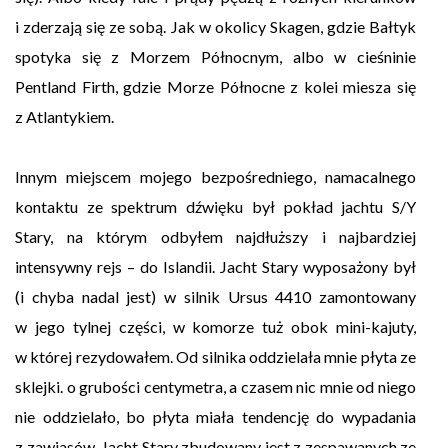
i zderzają się ze sobą. Jak w okolicy Skagen, gdzie Bałtyk
spotyka się z Morzem Północnym, albo w cieśninie
Pentland Firth, gdzie Morze Północne z kolei miesza się
z Atlantykiem.
Innym miejscem mojego bezpośredniego, namacalnego
kontaktu ze spektrum dźwięku był pokład jachtu S/Y
Stary, na którym odbyłem najdłuższy i najbardziej
intensywny rejs – do Islandii. Jacht Stary wyposażony był
(i chyba nadal jest) w silnik Ursus 4410 zamontowany
w jego tylnej części, w komorze tuż obok mini-kajuty,
w której rezydowałem. Od silnika oddzielała mnie płyta ze
sklejki. o grubości centymetra, a czasem nic mnie od niego
nie oddzielało, bo płyta miała tendencję do wypadania
z zawiasów. Jacht Stary zbudowany jest z zespawanych ze