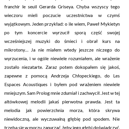
franchir le seuil Gerarda Griseya. Chyba wszyscy tego
wieczoru mieli poczucie uczestnictwa w czymś
wyjątkowym. Jeden przykład: o ile wiem, Paweł Mykietyn
po tym koncercie wyrzucił sporą część swojej
wcześniejszej muzyki do śmieci i obrał kurs na
mikrotony… Ja nie miałem wtedy jeszcze niczego do
wyrzucenia, i w ogóle niewiele rozumiałem, ale wrażenie
zostało niezatarte. Zaraz potem dokopałem się jakoś,
zapewne z pomocą Andrzeja Chłopeckiego, do Les
Espaces Acoustiques i byłem pod wrażeniem niewiele
mniejszym. Sam Prolog mnie zdumiał i zachwycił. Jest w tej
altówkowej melodii jakaś pierwotna prawda. Jest ta
melodia jak powierzchnia morza, która skrywa
niewidoczną, ale wyczuwalną głębię pod spodem. Nie
trzeba się w morzu zanurzać, żeby jego głębi doświadczyć.