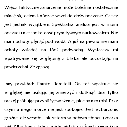
Wręcz faktyczne zanurzenie może boleśnie i ostatecznie
minąć się celem kończąc wszelkie doświadczenie. Grisey
jest jednak wyjątkiem. Spektralna analiza jest w moim
odczuciu nierzadko dość prymitywnym nurkowaniem. Nie
mam ochoty płynąć pod wodą. A już na pewno nie mam
ochoty wsiadać na łódź podwodną. Wystarczy mi
wpatrywanie się w głębinę z bliska, ale pozostając na
powierzchni. Ze zgrozą.
Inny przykład: Fausto Romitelli. On też wpatruje się
w głębię nie usiłując jej zmierzyć i dotknąć dna, tylko
raczej próbując przybliżyć wrażenie, jakie na nim robi. Przy
czym u niego morze nie jest spokojne. Jest wzburzone,
groźne, ale wesołe. Jak sztorm w pełnym słońcu (zdarza
się). Albo kiedy fale i prądy pędzą z różnych kierunków