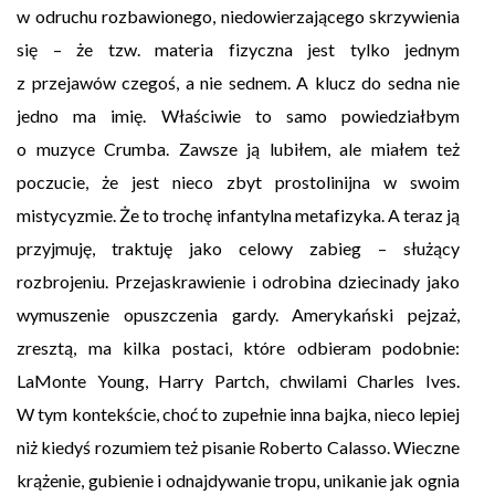
w odruchu rozbawionego, niedowierzającego skrzywienia
się – że tzw. materia fizyczna jest tylko jednym
z przejawów czegoś, a nie sednem. A klucz do sedna nie
jedno ma imię. Właściwie to samo powiedziałbym
o muzyce Crumba. Zawsze ją lubiłem, ale miałem też
poczucie, że jest nieco zbyt prostolinijna w swoim
mistycyzmie. Że to trochę infantylna metafizyka. A teraz ją
przyjmuję, traktuję jako celowy zabieg – służący
rozbrojeniu. Przejaskrawienie i odrobina dziecinady jako
wymuszenie opuszczenia gardy. Amerykański pejzaż,
zresztą, ma kilka postaci, które odbieram podobnie:
LaMonte Young, Harry Partch, chwilami Charles Ives.
W tym kontekście, choć to zupełnie inna bajka, nieco lepiej
niż kiedyś rozumiem też pisanie Roberto Calasso. Wieczne
krążenie, gubienie i odnajdywanie tropu, unikanie jak ognia