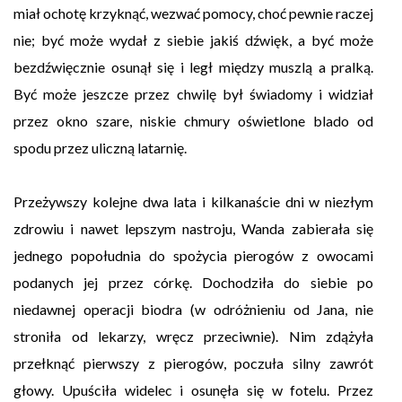
miał ochotę krzyknąć, wezwać pomocy, choć pewnie raczej
nie; być może wydał z siebie jakiś dźwięk, a być może
bezdźwięcznie osunął się i legł między muszlą a pralką.
Być może jeszcze przez chwilę był świadomy i widział
przez okno szare, niskie chmury oświetlone blado od
spodu przez uliczną latarnię.
Przeżywszy kolejne dwa lata i kilkanaście dni w niezłym
zdrowiu i nawet lepszym nastroju, Wanda zabierała się
jednego popołudnia do spożycia pierogów z owocami
podanych jej przez córkę. Dochodziła do siebie po
niedawnej operacji biodra (w odróżnieniu od Jana, nie
stroniła od lekarzy, wręcz przeciwnie). Nim zdążyła
przełknąć pierwszy z pierogów, poczuła silny zawrót
głowy. Upuściła widelec i osunęła się w fotelu. Przez