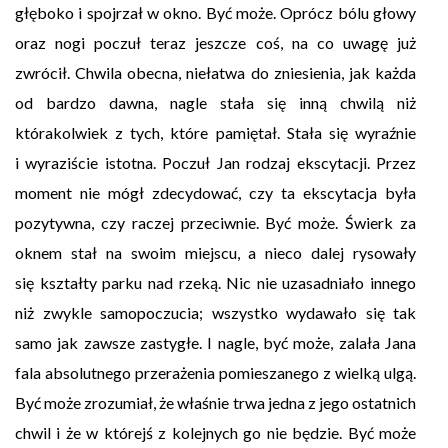
głęboko i spojrzał w okno. Być może. Oprócz bólu głowy
oraz nogi poczuł teraz jeszcze coś, na co uwagę już
zwrócił. Chwila obecna, niełatwa do zniesienia, jak każda
od bardzo dawna, nagle stała się inną chwilą niż
którakolwiek z tych, które pamiętał. Stała się wyraźnie
i wyraziście istotna. Poczuł Jan rodzaj ekscytacji. Przez
moment nie mógł zdecydować, czy ta ekscytacja była
pozytywna, czy raczej przeciwnie. Być może. Świerk za
oknem stał na swoim miejscu, a nieco dalej rysowały
się kształty parku nad rzeką. Nic nie uzasadniało innego
niż zwykle samopoczucia; wszystko wydawało się tak
samo jak zawsze zastygłe. I nagle, być może, zalała Jana
fala absolutnego przerażenia pomieszanego z wielką ulgą.
Być może zrozumiał, że właśnie trwa jedna z jego ostatnich
chwil i że w którejś z kolejnych go nie będzie. Być może