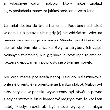
a właściwie całym naboju, który jakoś znalazł
się w posiadaniu mamy, za jakimś pośrednictwem Jana.
Jan miał dostęp do broni i amunicji. Podobno miał jakąś
w domu lub garażu, ale nigdy jej nie widziałem, więc na
pewno nie wiem co, gdzie, ani jak. Wanda zresztą też miała,
ale też się tym nie chwaliła. Były to atrybuty ich zajęć,
owianych tajemnicą. Nie głęboką, ekscytującą tajemnicą,
raczej skrępowaniem; po prostu się o tym nie mówiło.
No więc mama posiadała nabój. Taki do Kałasznikowa,
o ile się orientuję (a orientuję się bardzo słabo). Nabój był
niby cały, ale w pocisku wywiercony był otwór, a pewne
ślady na szczycie łuski świadczyć mogły o tym, że ktoś ten
nabój kiedyś rozebrał, być może wysypał z niego