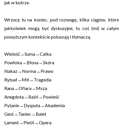
jak w lustrze.
Wrzucę tu na koniec, pod rozwagę, kilka ciągów, które
jakkolwiek mogą być dyskusyjne, to coś (mi) w całym
powyższym kontekście pokazują i tłumaczą.
Wielość→Suma→Całka
Powłoka→Błona→Skóra
Nakaz→Norma→Prawo
Rytuał→Mit→Tragedia
Rana→Ofiara→Msza
Anegdota→Baśń→Powieść
Pytanie→Dysputa→Akademia
Gest→Taniec→Balet
Lament→Pieśń→Opera