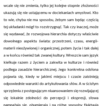
wcale się nie zmienia, tylko jej kolejne stopnie złożoności
ukazują się nie ustającemu w dociekaniach umysłowi. Kto
to wie, chyba nie ma sposobu, żebym sam będąc częścią
tej układanki mógł to rozstrzygnąć. Tak czy inaczej, może
się wydawać, że rozwojowa hierarchia dotyczy właściwie
dowolnego aspektu świata: przestrzeni, czasu, energii-
materii nieożywionej i organicznej, potem życia i tak dalej
a w końcu również tak zwanej kultury. Wreszcie sam język
kiełkuje razem z życiem a zakwita w kulturze i również
podlega zasadzie hierarchicznej. Jego konkretna odsłona
pojawia się, kiedy w jakimś miejscu i czasie zaistnieją
odpowiednie warunki do artykułowania słów. A w ścisłym
sprzężeniu z postępującym niuansowaniem się rozwijającej
się lokalnie zdolności do percepcji i ekspresji, słowa
namnażają się, obumierają i na różne sposoby fluktuują