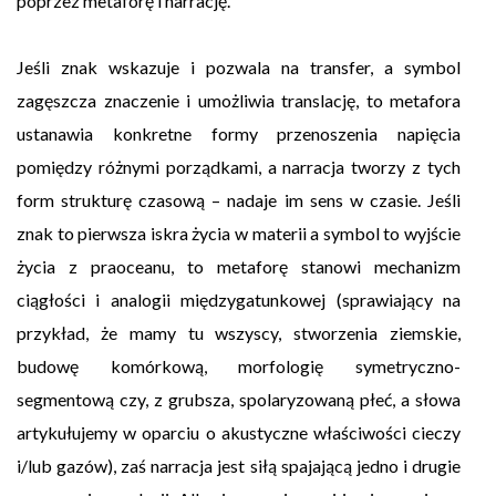
poprzez metaforę i narrację.
Jeśli znak wskazuje i pozwala na transfer, a symbol
zagęszcza znaczenie i umożliwia translację, to metafora
ustanawia konkretne formy przenoszenia napięcia
pomiędzy różnymi porządkami, a narracja tworzy z tych
form strukturę czasową – nadaje im sens w czasie. Jeśli
znak to pierwsza iskra życia w materii a symbol to wyjście
życia z praoceanu, to metaforę stanowi mechanizm
ciągłości i analogii międzygatunkowej (sprawiający na
przykład, że mamy tu wszyscy, stworzenia ziemskie,
budowę komórkową, morfologię symetryczno-
segmentową czy, z grubsza, spolaryzowaną płeć, a słowa
artykułujemy w oparciu o akustyczne właściwości cieczy
i/lub gazów), zaś narracja jest siłą spajającą jedno i drugie