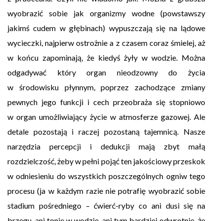
wyobrazić sobie jak organizmy wodne (powstawszy
jakimś cudem w głębinach) wypuszczają się na lądowe
wycieczki, najpierw ostrożnie a z czasem coraz śmielej, aż
w końcu zapominają, że kiedyś żyły w wodzie. Można
odgadywać który organ nieodzowny do życia
w środowisku płynnym, poprzez zachodzące zmiany
pewnych jego funkcji i cech przeobraża się stopniowo
w organ umożliwiający życie w atmosferze gazowej. Ale
detale pozostają i raczej pozostaną tajemnicą. Nasze
narzędzia percepcji i dedukcji mają zbyt małą
rozdzielczość, żeby w pełni pojąć ten jakościowy przeskok
w odniesieniu do wszystkich poszczególnych ogniw tego
procesu (ja w każdym razie nie potrafię wyobrazić sobie
stadium pośredniego – ćwierć-ryby co ani dusi się na
brzegu, ani tonie w wodzie, ani tym bardziej odwrotnie, że