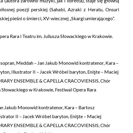
(autora zarówno muzyki, jak i libretta), staje się główną
łosnej poezji perskiej (Sahabi, Azraki z Heratu, Onsuri
skiej pieśni o śmierci, XV-wiecznej „Skargi umierającego”.
ra Rara i Teatru im. Juliusza Słowackiego w Krakowie.
sopran, Meddah – Jan Jakub Monowid kontratenor, Kara –
ton, Illustrator II – Jacek Wróbel baryton, Enişte – Maciej
RARY ENSEMBLE & CAPELLA CRACOVIENSIS, Chór
za Słowackiego w Krakowie, Festiwal Opera Rara
an Jakub Monowid kontratenor, Kara – Bartosz
ustrator II – Jacek Wróbel baryton, Enişte – Maciej
RARY ENSEMBLE & CAPELLA CRACOVIENSIS, Chór