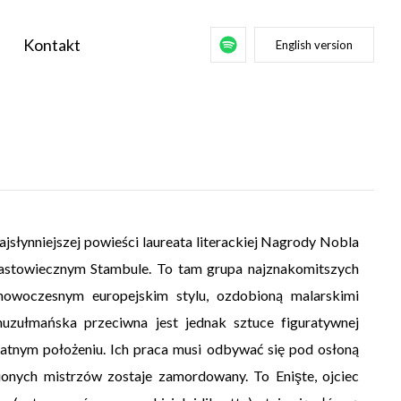
Kontakt
English version
ajsłynniejszej powieści laureata literackiej Nagrody Nobla
astowiecznym Stambule. To tam grupa najznakomitszych
nowoczesnym europejskim stylu, ozdobioną malarskimi
 muzułmańska przeciwna jest jednak sztuce figuratywnej
ikatnym położeniu. Ich praca musi odbywać się pod osłoną
onych mistrzów zostaje zamordowany. To Enişte, ojciec