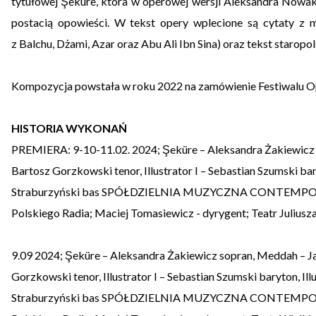
tytułowej Şeküre, która w operowej wersji Aleksandra Nowaka 
postacią opowieści. W tekst opery wplecione są cytaty z mi
z Balchu, Dżami, Azar oraz Abu Ali Ibn Sina) oraz tekst staropol
Kompozycja powstała w roku 2022 na zamówienie Festiwalu Ope
HISTORIA WYKONAŃ
PREMIERA: 9-10-11.02. 2024; Şeküre – Aleksandra Żakiewicz 
Bartosz Gorzkowski tenor, Illustrator I – Sebastian Szumski bary
Straburzyński bas SPÓŁDZIELNIA MUZYCZNA CONTEMPO
Polskiego Radia; Maciej Tomasiewicz - dyrygent; Teatr Julius
9.09 2024; Şeküre – Aleksandra Żakiewicz sopran, Meddah – J
Gorzkowski tenor, Illustrator I – Sebastian Szumski baryton, Ill
Straburzyński bas SPÓŁDZIELNIA MUZYCZNA CONTEMPO